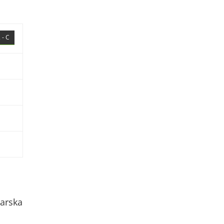
 - C
arska