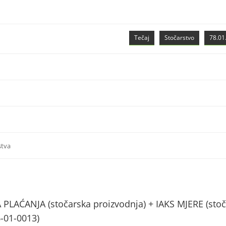
Tečaj
Stočarstvo
78.01.
stva
AĆANJA (stočarska proizvodnja) + IAKS MJERE (stoč
6-01-0013)