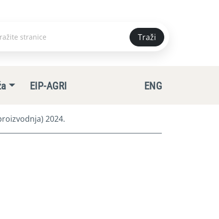
Traži
e
ža
EIP-AGRI
ENG
roizvodnja) 2024.