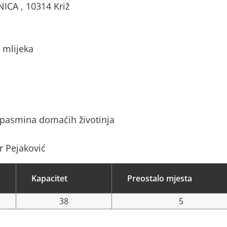
ICA , 10314 Križ
 mlijeka
 pasmina domaćih životinja
r Pejaković
Kapacitet
Preostalo mjesta
38
5