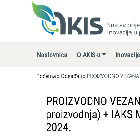
Naslovnica
O AKIS-u
Inovacij
Početna
»
Događaji
»
PROIZVODNO VEZANA PLA
PROIZVODNO VEZANA
proizvodnja) + IAKS 
2024.