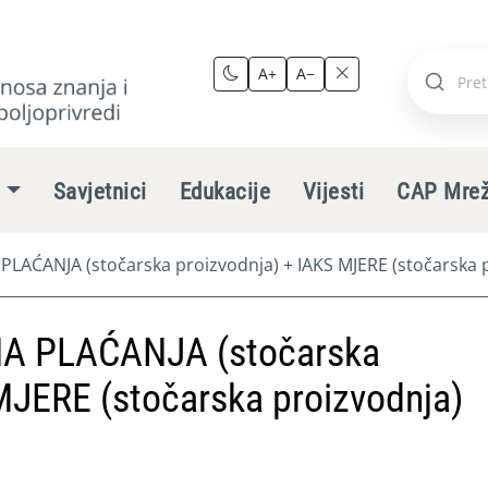
A+
A−
Pretraži
stranic
e
Savjetnici
Edukacije
Vijesti
CAP Mre
ĆANJA (stočarska proizvodnja) + IAKS MJERE (stočarska p
 PLAĆANJA (stočarska
MJERE (stočarska proizvodnja)