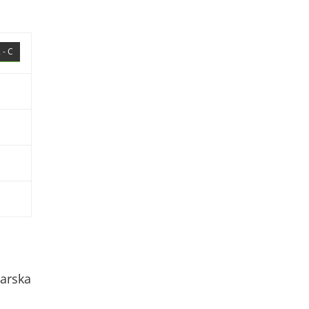
 - C
arska