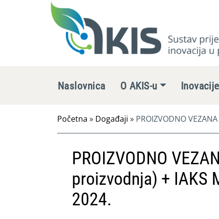
Naslovnica
O AKIS-u
Inovacij
Početna
»
Događaji
»
PROIZVODNO VEZANA PLA
PROIZVODNO VEZANA
proizvodnja) + IAKS 
2024.