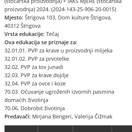
(stočarska proizvodnja) + IAKS MJERE (stočarska
proizvodnja) 2024. (2024-143-25-906-20-0015)
Mjesto:
Štrigova 103, Dom kulture Štrigova,
40312 Štrigova
Vrsta edukacije:
Tečaj
Ova edukacija se priznaje za:
32.01.01. PVP za krave u proizvodnji mlijeka
32.01.02. PVP za prvotelke
32.02. PVP za tov junadi
32.03. PVP za krave dojilje
32.04. PVP za ovce i koze
70.03. Očuvanje ugroženih izvornih pasmina
domaćih životinja
70.06. Dobrobit životinja
Predavači:
Mirjana Bengeri, Valerija Čižmak