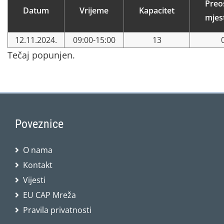
Preo
Datum
Vrijeme
Kapacitet
mjes
12.11.2024.
09:00-15:00
13
Tečaj popunjen.
Poveznice
O nama
Kontakt
Vijesti
EU CAP Mreža
Pravila privatnosti