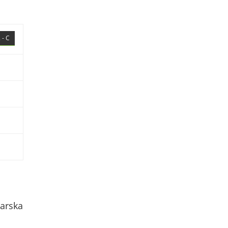
 - C
arska