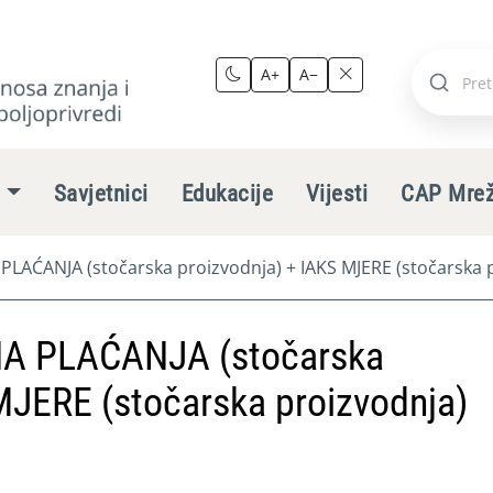
A+
A−
Pretraži
stranic
e
Savjetnici
Edukacije
Vijesti
CAP Mre
ĆANJA (stočarska proizvodnja) + IAKS MJERE (stočarska p
 PLAĆANJA (stočarska
MJERE (stočarska proizvodnja)