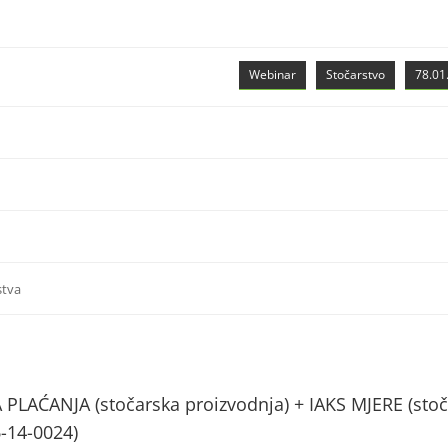
Webinar
Stočarstvo
78.01.
stva
AĆANJA (stočarska proizvodnja) + IAKS MJERE (stoč
6-14-0024)