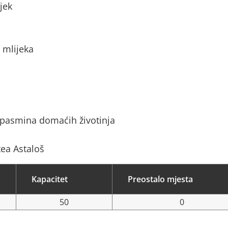
jek
 mlijeka
 pasmina domaćih životinja
ea Astaloš
Kapacitet
Preostalo mjesta
50
0