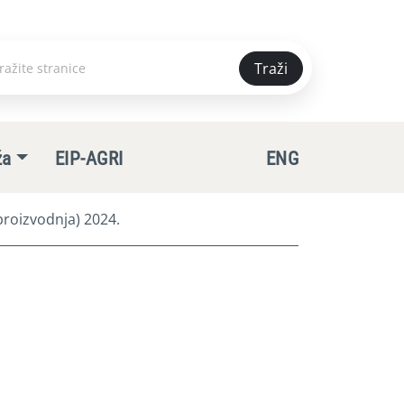
Traži
e
ža
EIP-AGRI
ENG
roizvodnja) 2024.