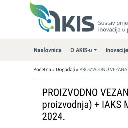
Naslovnica
O AKIS-u
Inovacij
Početna
»
Događaji
»
PROIZVODNO VEZANA PLA
PROIZVODNO VEZANA
proizvodnja) + IAKS 
2024.