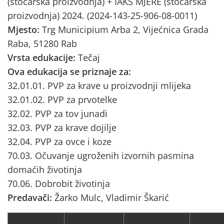
(stočarska proizvodnja) + IAKS MJERE (stočarska
proizvodnja) 2024. (2024-143-25-906-08-0011)
Mjesto:
Trg Municipium Arba 2, Vijećnica Grada
Raba, 51280 Rab
Vrsta edukacije:
Tečaj
Ova edukacija se priznaje za:
32.01.01. PVP za krave u proizvodnji mlijeka
32.01.02. PVP za prvotelke
32.02. PVP za tov junadi
32.03. PVP za krave dojilje
32.04. PVP za ovce i koze
70.03. Očuvanje ugroženih izvornih pasmina
domaćih životinja
70.06. Dobrobit životinja
Predavači:
Žarko Mulc, Vladimir Škarić