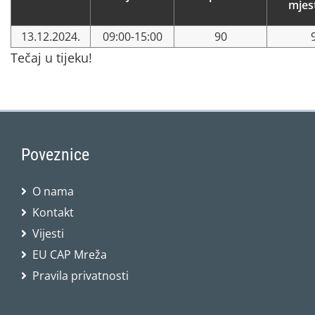
mjes
13.12.2024.
09:00-15:00
90
Tečaj u tijeku!
Poveznice
O nama
Kontakt
Vijesti
EU CAP Mreža
Pravila privatnosti