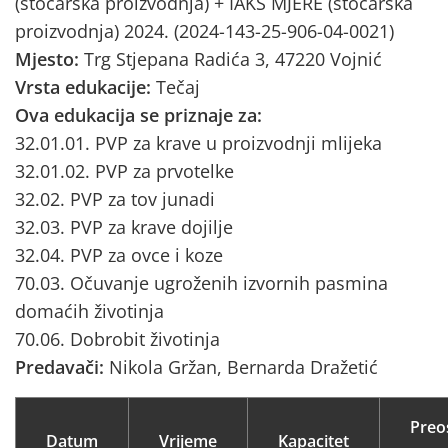
(stočarska proizvodnja) + IAKS MJERE (stočarska
proizvodnja) 2024. (2024-143-25-906-04-0021)
Mjesto:
Trg Stjepana Radića 3, 47220 Vojnić
Vrsta edukacije:
Tečaj
Ova edukacija se priznaje za:
32.01.01. PVP za krave u proizvodnji mlijeka
32.01.02. PVP za prvotelke
32.02. PVP za tov junadi
32.03. PVP za krave dojilje
32.04. PVP za ovce i koze
70.03. Očuvanje ugroženih izvornih pasmina
domaćih životinja
70.06. Dobrobit životinja
Predavači:
Nikola Gržan, Bernarda Dražetić
Preo
Datum
Vrijeme
Kapacitet