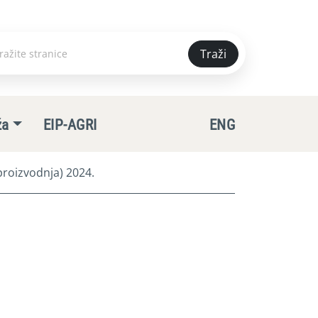
Traži
e
ža
EIP-AGRI
ENG
roizvodnja) 2024.