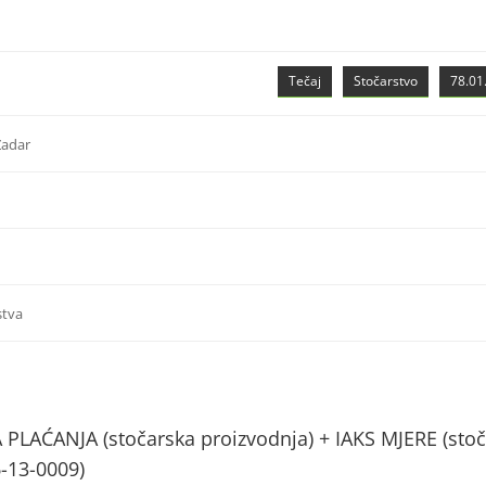
Tečaj
Stočarstvo
78.01.
Zadar
stva
AĆANJA (stočarska proizvodnja) + IAKS MJERE (stoč
6-13-0009)