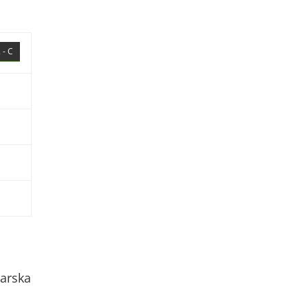
 - C
arska