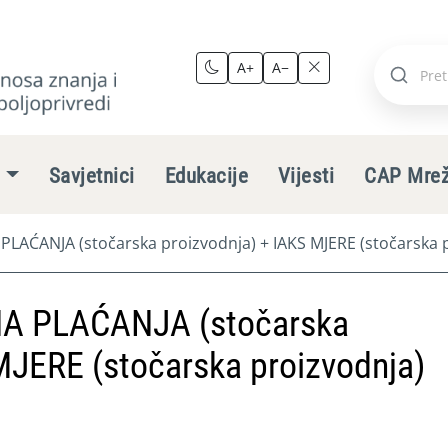
A+
A−
Pretraži
stranic
e
Savjetnici
Edukacije
Vijesti
CAP Mre
ĆANJA (stočarska proizvodnja) + IAKS MJERE (stočarska p
 PLAĆANJA (stočarska
MJERE (stočarska proizvodnja)