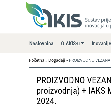
Naslovnica
O AKIS-u
Inovacij
Početna
»
Događaji
»
PROIZVODNO VEZANA PLA
PROIZVODNO VEZANA
proizvodnja) + IAKS 
2024.