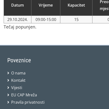
Preo
Datum
Vrijeme
Kapacitet
mjes
29.10.2024.
09:00-15:00
15
Tečaj popunjen.
Poveznice
O nama
Kontakt
Vijesti
EU CAP Mreža
Pravila privatnosti