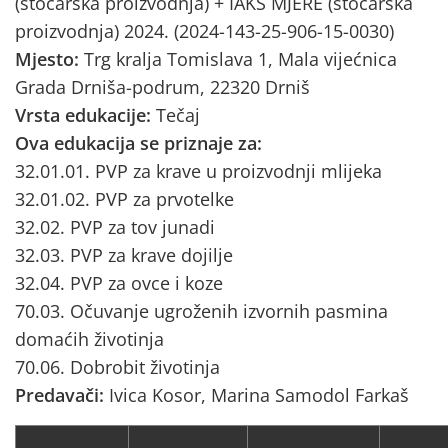
(stočarska proizvodnja) + IAKS MJERE (stočarska
proizvodnja) 2024. (2024-143-25-906-15-0030)
Mjesto:
Trg kralja Tomislava 1, Mala vijećnica
Grada Drniša-podrum, 22320 Drniš
Vrsta edukacije:
Tečaj
Ova edukacija se priznaje za:
32.01.01. PVP za krave u proizvodnji mlijeka
32.01.02. PVP za prvotelke
32.02. PVP za tov junadi
32.03. PVP za krave dojilje
32.04. PVP za ovce i koze
70.03. Očuvanje ugroženih izvornih pasmina
domaćih životinja
70.06. Dobrobit životinja
Predavači:
Ivica Kosor, Marina Samodol Farkaš