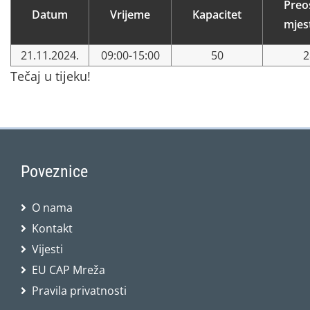
Preo
Datum
Vrijeme
Kapacitet
mjes
21.11.2024.
09:00-15:00
50
2
Tečaj u tijeku!
Poveznice
O nama
Kontakt
Vijesti
EU CAP Mreža
Pravila privatnosti