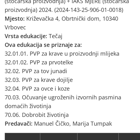
(stočarska proizvodnja) + IAKS MJERE (stočarska
proizvodnja) 2024. (2024-143-25-906-01-0018)
Mjesto:
Križevačka 4, Obrtnički dom, 10340
Vrbovec
Vrsta edukacije:
Tečaj
Ova edukacija se priznaje za:
32.01.01. PVP za krave u proizvodnji mlijeka
32.01.02. PVP za prvotelke
32.02. PVP za tov junadi
32.03. PVP za krave dojilje
32.04. PVP za ovce i koze
70.03. Očuvanje ugroženih izvornih pasmina
domaćih životinja
70.06. Dobrobit životinja
Predavači:
Manuel Čičko, Marija Tumpak