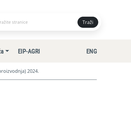
Traži
e
ža
EIP-AGRI
ENG
roizvodnja) 2024.