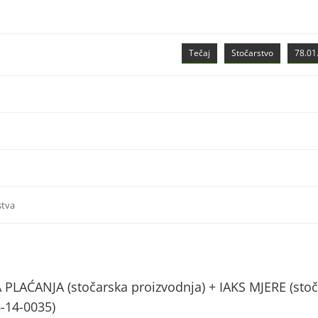
Tečaj
Stočarstvo
78.01.
stva
AĆANJA (stočarska proizvodnja) + IAKS MJERE (stoč
6-14-0035)