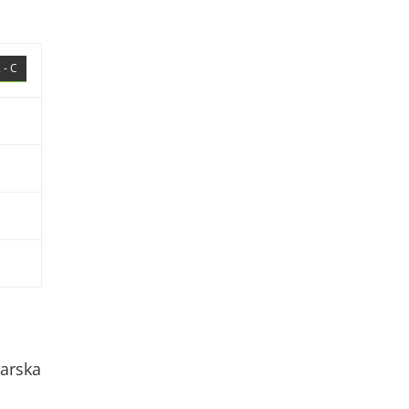
 - C
arska