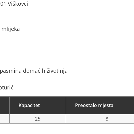
01 Viškovci
 mlijeka
 pasmina domaćih životinja
oturić
Kapacitet
Preostalo mjesta
25
8