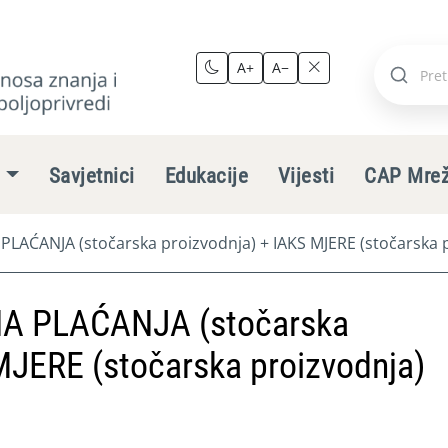
A+
A−
Pretraži
stranic
e
Savjetnici
Edukacije
Vijesti
CAP Mre
ĆANJA (stočarska proizvodnja) + IAKS MJERE (stočarska p
 PLAĆANJA (stočarska
MJERE (stočarska proizvodnja)