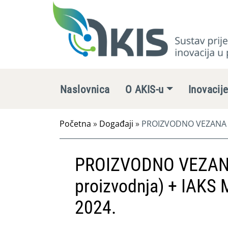
Naslovnica
O AKIS-u
Inovacij
Početna
»
Događaji
»
PROIZVODNO VEZANA PLA
PROIZVODNO VEZANA
proizvodnja) + IAKS 
2024.