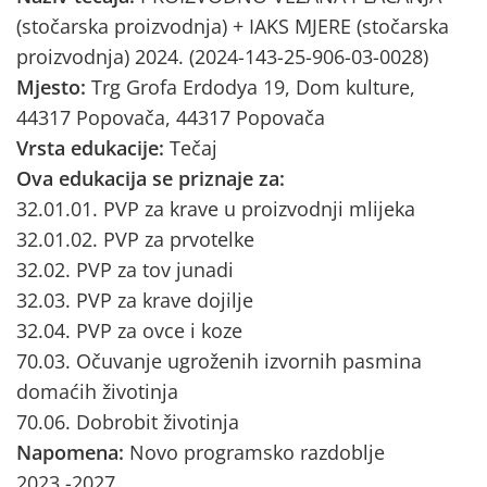
(stočarska proizvodnja) + IAKS MJERE (stočarska
proizvodnja) 2024. (2024-143-25-906-03-0028)
Mjesto:
Trg Grofa Erdodya 19, Dom kulture,
44317 Popovača, 44317 Popovača
Vrsta edukacije:
Tečaj
Ova edukacija se priznaje za:
32.01.01. PVP za krave u proizvodnji mlijeka
32.01.02. PVP za prvotelke
32.02. PVP za tov junadi
32.03. PVP za krave dojilje
32.04. PVP za ovce i koze
70.03. Očuvanje ugroženih izvornih pasmina
domaćih životinja
70.06. Dobrobit životinja
Napomena:
Novo programsko razdoblje
2023.-2027.