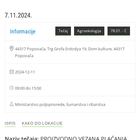
7.11.2024.
Informacije
Tečaj
Agroekologija
78.01. - C
44317 Popovača, Trg Grofa Erdodya 19, Dom kulture, 44317
Popovača
2024-12-11
09:00 do 15:00
Ministarstvo poljoprivrede, šumarstva i ribarstva
ISPIS
KAKO DO LOKACIJE
Naziv tečaja:
PROIZVODNO VEZANA PLAĆANJA