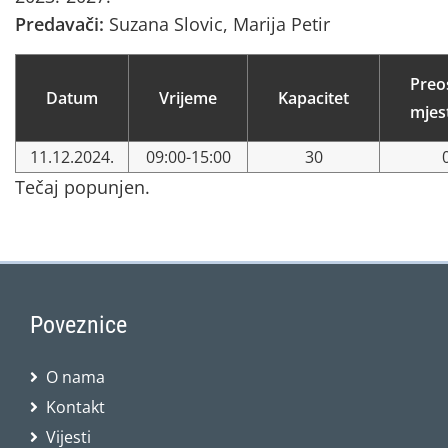
Predavači:
Suzana Slovic, Marija Petir
Preo
Datum
Vrijeme
Kapacitet
mjes
11.12.2024.
09:00-15:00
30
Tečaj popunjen.
Poveznice
O nama
Kontakt
Vijesti