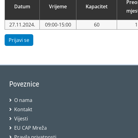
Preo
Datum
Vrijeme
Kapacitet
mjes
27.11.2024.
09:00-15:00
60
1
Prijavi se
Poveznice
O nama
Kontakt
Vijesti
EU CAP Mreža
Pravila privatnosti