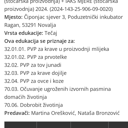
(stočarska proizvodnja) + IAKS MJERE (stočarska
proizvodnja) 2024. (2024-143-25-906-09-0020)
Mjesto:
Čiponjac sjever 3, Poduzetnički inkubator
Ragan, 53291 Novalja
Vrsta edukacije:
Tečaj
Ova edukacija se priznaje za:
32.01.01. PVP za krave u proizvodnji mlijeka
32.01.02. PVP za prvotelke
32.02. PVP za tov junadi
32.03. PVP za krave dojilje
32.04. PVP za ovce i koze
70.03. Očuvanje ugroženih izvornih pasmina
domaćih životinja
70.06. Dobrobit životinja
Predavači:
Martina Orešković, Nataša Bronzović