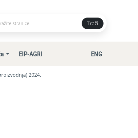
Traži
e
ža
EIP-AGRI
ENG
roizvodnja) 2024.