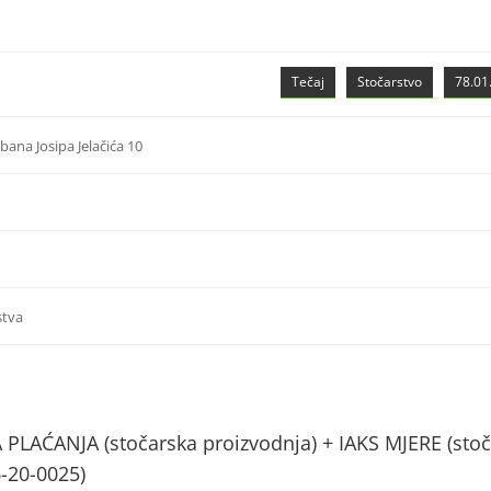
Tečaj
Stočarstvo
78.01.
ana Josipa Jelačića 10
stva
AĆANJA (stočarska proizvodnja) + IAKS MJERE (stoč
6-20-0025)