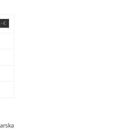
 - C
arska