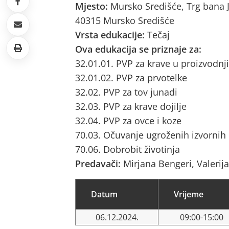
Mjesto:
Mursko Središće, Trg bana J
40315 Mursko Središće
Vrsta edukacije:
Tečaj
Ova edukacija se priznaje za:
32.01.01. PVP za krave u proizvodnji
32.01.02. PVP za prvotelke
32.02. PVP za tov junadi
32.03. PVP za krave dojilje
32.04. PVP za ovce i koze
70.03. Očuvanje ugroženih izvornih
70.06. Dobrobit životinja
Predavači:
Mirjana Bengeri, Valerij
Datum
Vrijeme
06.12.2024.
09:00-15:00