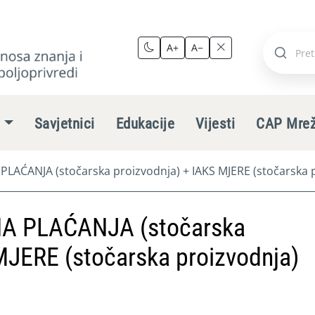
A+
A−
Pretraži
stranic
e
Savjetnici
Edukacije
Vijesti
CAP Mre
ĆANJA (stočarska proizvodnja) + IAKS MJERE (stočarska p
 PLAĆANJA (stočarska
MJERE (stočarska proizvodnja)