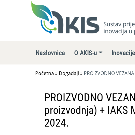
Naslovnica
O AKIS-u
Inovacij
Početna
»
Događaji
»
PROIZVODNO VEZANA PLA
PROIZVODNO VEZANA
proizvodnja) + IAKS 
2024.