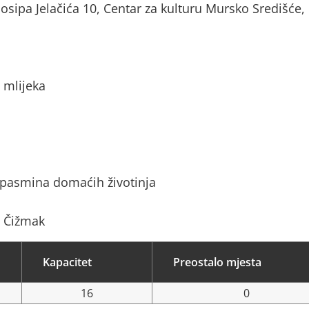
osipa Jelačića 10, Centar za kulturu Mursko Središće,
 mlijeka
 pasmina domaćih životinja
a Čižmak
Kapacitet
Preostalo mjesta
16
0