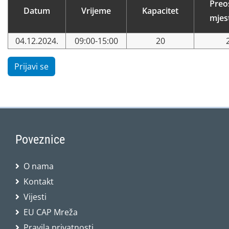
Preo
Datum
Vrijeme
Kapacitet
mjes
04.12.2024.
09:00-15:00
20
Prijavi se
Poveznice
O nama
Kontakt
Vijesti
EU CAP Mreža
Pravila privatnosti