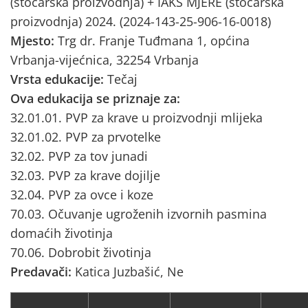
(stočarska proizvodnja) + IAKS MJERE (stočarska
proizvodnja) 2024. (2024-143-25-906-16-0018)
Mjesto:
Trg dr. Franje Tuđmana 1, općina
Vrbanja-vijećnica, 32254 Vrbanja
Vrsta edukacije:
Tečaj
Ova edukacija se priznaje za:
32.01.01. PVP za krave u proizvodnji mlijeka
32.01.02. PVP za prvotelke
32.02. PVP za tov junadi
32.03. PVP za krave dojilje
32.04. PVP za ovce i koze
70.03. Očuvanje ugroženih izvornih pasmina
domaćih životinja
70.06. Dobrobit životinja
Predavači:
Katica Juzbašić, Ne