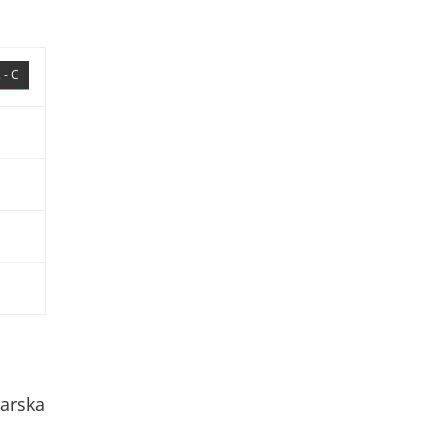
 - C
arska