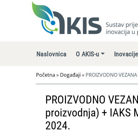
Naslovnica
O AKIS-u
Inovacij
Početna
»
Događaji
»
PROIZVODNO VEZANA PLA
PROIZVODNO VEZANA
proizvodnja) + IAKS 
2024.