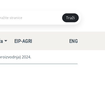
Traži
e
ža
EIP-AGRI
ENG
roizvodnja) 2024.