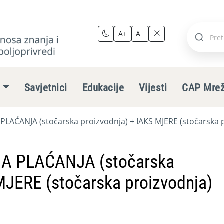
A+
A−
Pretraži
stranic
e
Savjetnici
Edukacije
Vijesti
CAP Mre
ĆANJA (stočarska proizvodnja) + IAKS MJERE (stočarska p
 PLAĆANJA (stočarska
MJERE (stočarska proizvodnja)