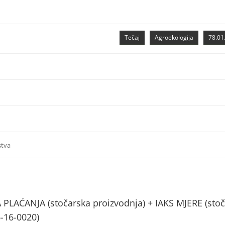
Tečaj
Agroekologija
78.01.
stva
AĆANJA (stočarska proizvodnja) + IAKS MJERE (stoč
6-16-0020)