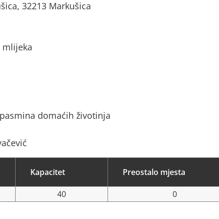
šica, 32213 Markušica
 mlijeka
 pasmina domaćih životinja
vačević
Kapacitet
Preostalo mjesta
40
0