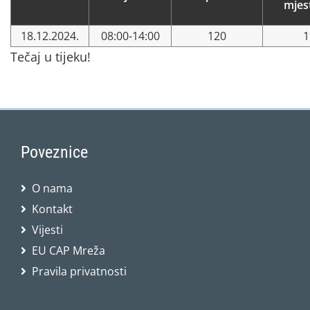
mjes
18.12.2024.
08:00-14:00
120
1
Tečaj u tijeku!
Poveznice
O nama
Kontakt
Vijesti
EU CAP Mreža
Pravila privatnosti