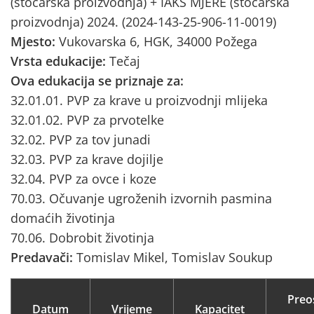
(stočarska proizvodnja) + IAKS MJERE (stočarska
proizvodnja) 2024. (2024-143-25-906-11-0019)
Mjesto:
Vukovarska 6, HGK, 34000 Požega
Vrsta edukacije:
Tečaj
Ova edukacija se priznaje za:
32.01.01. PVP za krave u proizvodnji mlijeka
32.01.02. PVP za prvotelke
32.02. PVP za tov junadi
32.03. PVP za krave dojilje
32.04. PVP za ovce i koze
70.03. Očuvanje ugroženih izvornih pasmina
domaćih životinja
70.06. Dobrobit životinja
Predavači:
Tomislav Mikel, Tomislav Soukup
Preo
Datum
Vrijeme
Kapacitet