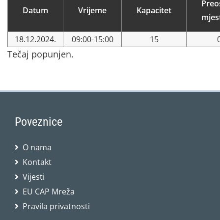
Preo
Datum
Vrijeme
Kapacitet
mjes
18.12.2024.
09:00-15:00
15
Tečaj popunjen.
Poveznice
O nama
Kontakt
Vijesti
EU CAP Mreža
Pravila privatnosti