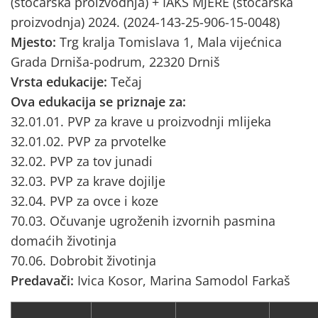
(stočarska proizvodnja) + IAKS MJERE (stočarska
proizvodnja) 2024. (2024-143-25-906-15-0048)
Mjesto:
Trg kralja Tomislava 1, Mala vijećnica
Grada Drniša-podrum, 22320 Drniš
Vrsta edukacije:
Tečaj
Ova edukacija se priznaje za:
32.01.01. PVP za krave u proizvodnji mlijeka
32.01.02. PVP za prvotelke
32.02. PVP za tov junadi
32.03. PVP za krave dojilje
32.04. PVP za ovce i koze
70.03. Očuvanje ugroženih izvornih pasmina
domaćih životinja
70.06. Dobrobit životinja
Predavači:
Ivica Kosor, Marina Samodol Farkaš