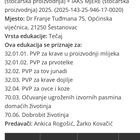
(stočarska proizvodnja) + IAKS MJERE (stočarska
proizvodnja) 2025. (2025-143-25-946-17-0020)
Mjesto:
Dr Franje Tuđmana 75, Općinska
vijećnica, 21250 Šestanovac
Vrsta edukacije:
Tečaj
Ova edukacija se priznaje za:
32.01.01. PVP za krave u proizvodnji mlijeka
32.01.02. PVP za prvotelke
32.02. PVP za tov junadi
32.03. PVP za krave dojilje
32.04. PVP za ovce i koze
70.03. Očuvanje ugroženih izvornih pasmina
domaćih životinja
70.06. Dobrobit životinja
Predavači:
Ankica Rogošić, Žarko Kovačić