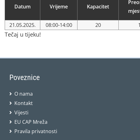
Preo
Datum
Vrijeme
Kapacitet
mjes
21.05.2025.
08:00-14:00
20
Tečaj u tijeku!
Poveznice
O nama
Kontakt
Vijesti
EU CAP Mreža
Pravila privatnosti