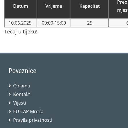
Preo
Datum
Vrijeme
Kapacitet
mjes
10.06.2025.
09:00-15:00
25
Tečaj u tijeku!
Poveznice
O nama
Kontakt
Vijesti
EU CAP Mreža
Pravila privatnosti