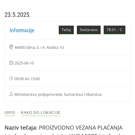
23.5.2025.
Informacije
Tečaj
Stočarstvo
78.01. - C
44400 Glina, S. i A. Radića 10
2025-06-10
09:00 do 15:00
Ministarstvo poljoprivrede, šumarstva i ribarstva
ISPIS
KAKO DO LOKACIJE
Naziv tečaja:
PROIZVODNO VEZANA PLAĆANJA