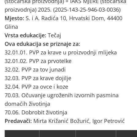
(stočarska proizvodnja) + IAKS MJERE (stočarska
proizvodnja) 2025. (2025-143-25-946-03-0036)
Mjesto:
S. i A. Radića 10, Hrvatski Dom, 44400
Glina
Vrsta edukacije:
Tečaj
Ova edukacija se priznaje za:
32.01.01. PVP za krave u proizvodnji mlijeka
32.01.02. PVP za prvotelke
32.02. PVP za tov junadi
32.03. PVP za krave dojilje
32.04. PVP za ovce i koze
70.03. Očuvanje ugroženih izvornih pasmina
domaćih životinja
70.06. Dobrobit životinja
Predavači:
Mirta Križanić Božurić, Igor Petrović