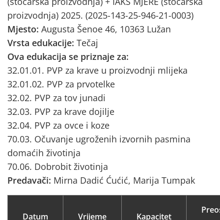
(stočarska proizvodnja) + IAKS MJERE (stočarska
proizvodnja) 2025. (2025-143-25-946-21-0003)
Mjesto:
Augusta Šenoe 46, 10363 Lužan
Vrsta edukacije:
Tečaj
Ova edukacija se priznaje za:
32.01.01. PVP za krave u proizvodnji mlijeka
32.01.02. PVP za prvotelke
32.02. PVP za tov junadi
32.03. PVP za krave dojilje
32.04. PVP za ovce i koze
70.03. Očuvanje ugroženih izvornih pasmina
domaćih životinja
70.06. Dobrobit životinja
Predavači:
Mirna Dadić Ćućić, Marija Tumpak
Preo
Datum
Vrijeme
Kapacitet