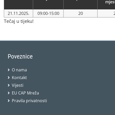
mjes
21.11.2025.
09:00-15:00
20
Tečaj u tijeku!
Poveznice
O nama
Kontakt
Vijesti
EU CAP Mreža
Pravila privatnosti