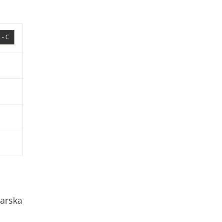
 - C
arska