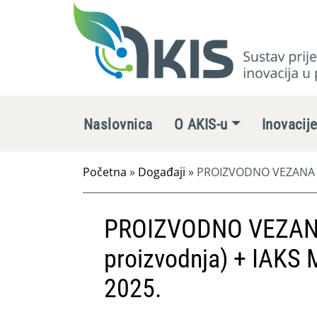
Naslovnica
O AKIS-u
Inovacij
Početna
»
Događaji
»
PROIZVODNO VEZANA PLA
PROIZVODNO VEZANA
proizvodnja) + IAKS 
2025.