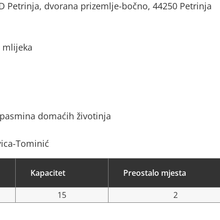
D Petrinja, dvorana prizemlje-bočno, 44250 Petrinja
 mlijeka
 pasmina domaćih životinja
vica-Tominić
Kapacitet
Preostalo mjesta
15
2