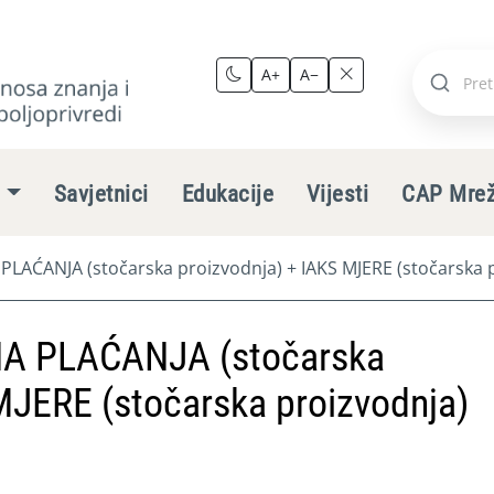
A+
A−
Pretraži
stranic
e
Savjetnici
Edukacije
Vijesti
CAP Mre
ĆANJA (stočarska proizvodnja) + IAKS MJERE (stočarska p
 PLAĆANJA (stočarska
MJERE (stočarska proizvodnja)