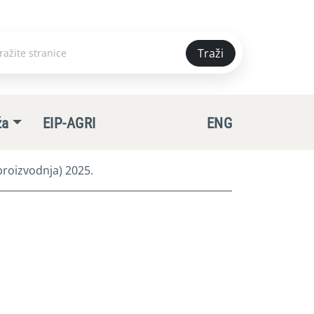
Traži
e
ža
EIP-AGRI
ENG
roizvodnja) 2025.