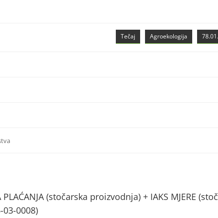
Tečaj
Agroekologija
78.01.
stva
AĆANJA (stočarska proizvodnja) + IAKS MJERE (stoč
6-03-0008)