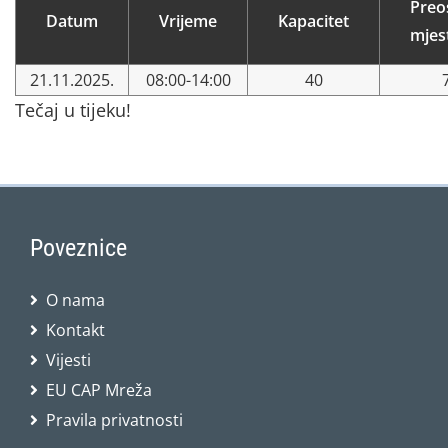
Preo
Datum
Vrijeme
Kapacitet
mjes
21.11.2025.
08:00-14:00
40
Tečaj u tijeku!
Poveznice
O nama
Kontakt
Vijesti
EU CAP Mreža
Pravila privatnosti