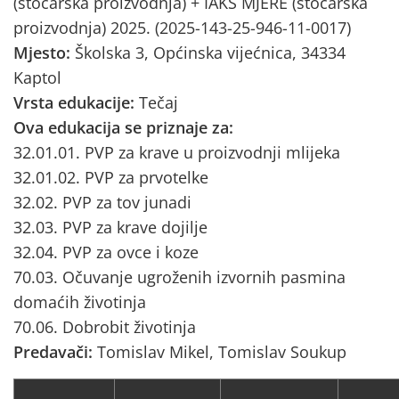
(stočarska proizvodnja) + IAKS MJERE (stočarska
proizvodnja) 2025. (2025-143-25-946-11-0017)
Mjesto:
Školska 3, Općinska vijećnica, 34334
Kaptol
Vrsta edukacije:
Tečaj
Ova edukacija se priznaje za:
32.01.01. PVP za krave u proizvodnji mlijeka
32.01.02. PVP za prvotelke
32.02. PVP za tov junadi
32.03. PVP za krave dojilje
32.04. PVP za ovce i koze
70.03. Očuvanje ugroženih izvornih pasmina
domaćih životinja
70.06. Dobrobit životinja
Predavači:
Tomislav Mikel, Tomislav Soukup