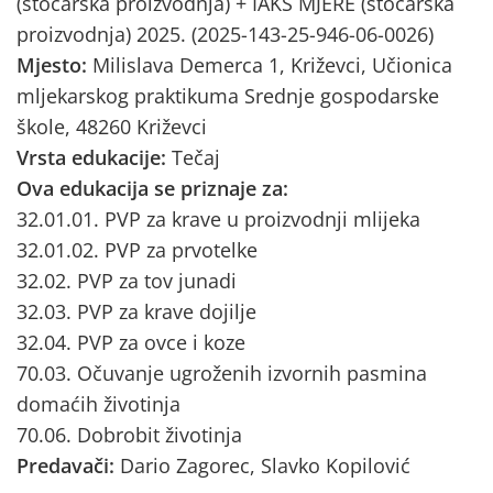
(stočarska proizvodnja) + IAKS MJERE (stočarska
proizvodnja) 2025. (2025-143-25-946-06-0026)
Mjesto:
Milislava Demerca 1, Križevci, Učionica
mljekarskog praktikuma Srednje gospodarske
škole, 48260 Križevci
Vrsta edukacije:
Tečaj
Ova edukacija se priznaje za:
32.01.01. PVP za krave u proizvodnji mlijeka
32.01.02. PVP za prvotelke
32.02. PVP za tov junadi
32.03. PVP za krave dojilje
32.04. PVP za ovce i koze
70.03. Očuvanje ugroženih izvornih pasmina
domaćih životinja
70.06. Dobrobit životinja
Predavači:
Dario Zagorec, Slavko Kopilović