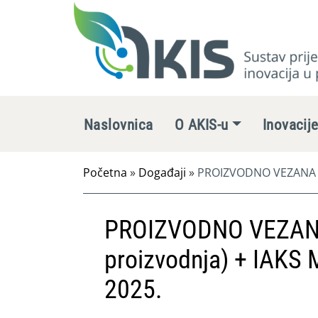
Naslovnica
O AKIS-u
Inovacij
Početna
»
Događaji
»
PROIZVODNO VEZANA PLA
PROIZVODNO VEZANA
proizvodnja) + IAKS 
2025.