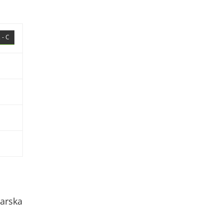
 - C
arska