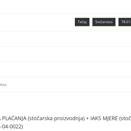
Tečaj
Stočarstvo
78.01.
stva
AĆANJA (stočarska proizvodnja) + IAKS MJERE (stoč
6-04-0022)