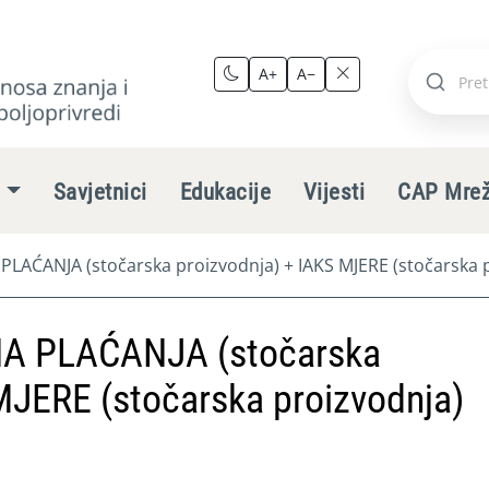
A+
A−
Pretraži
stranic
e
Savjetnici
Edukacije
Vijesti
CAP Mre
ĆANJA (stočarska proizvodnja) + IAKS MJERE (stočarska p
 PLAĆANJA (stočarska
MJERE (stočarska proizvodnja)