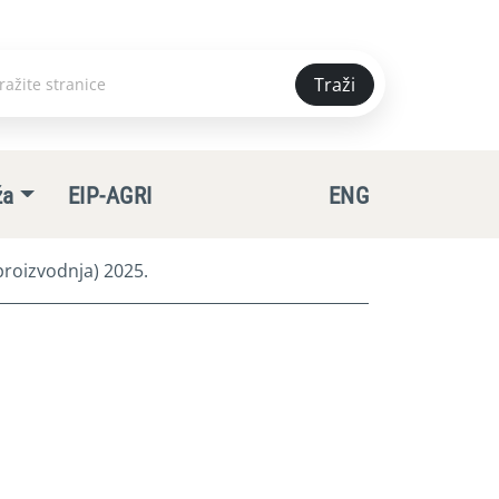
Traži
e
ža
EIP-AGRI
ENG
roizvodnja) 2025.