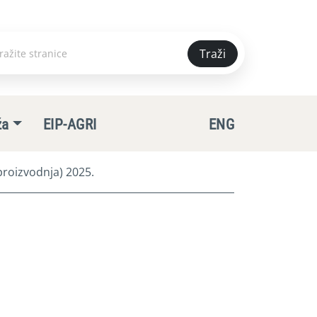
Traži
e
ža
EIP-AGRI
ENG
roizvodnja) 2025.