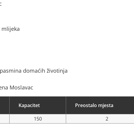
c
 mlijeka
 pasmina domaćih životinja
lena Moslavac
Kapacitet
Preostalo mjesta
150
2