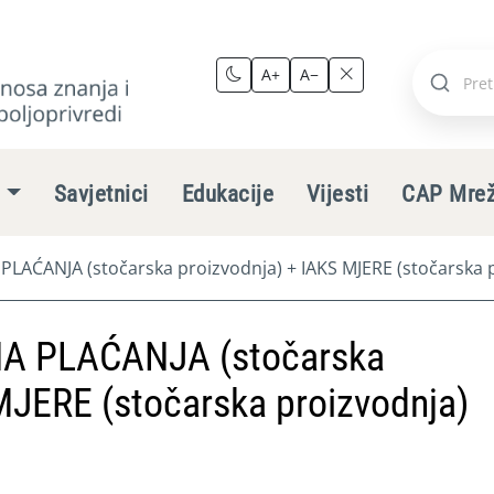
A+
A−
Pretraži
stranic
e
Savjetnici
Edukacije
Vijesti
CAP Mre
ĆANJA (stočarska proizvodnja) + IAKS MJERE (stočarska p
 PLAĆANJA (stočarska
MJERE (stočarska proizvodnja)