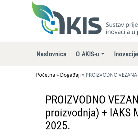
Naslovnica
O AKIS-u
Inovacij
Početna
»
Događaji
»
PROIZVODNO VEZANA PLA
PROIZVODNO VEZANA
proizvodnja) + IAKS 
2025.