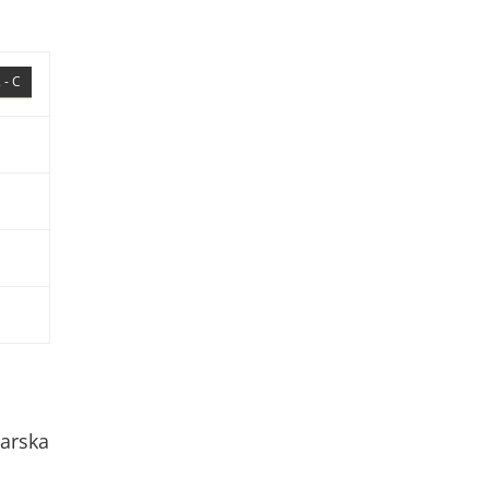
 - C
arska