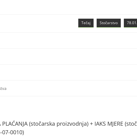
Tečaj
Stočarstvo
78.01.
stva
AĆANJA (stočarska proizvodnja) + IAKS MJERE (stoč
6-07-0010)