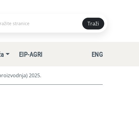
Traži
e
ža
EIP-AGRI
ENG
roizvodnja) 2025.