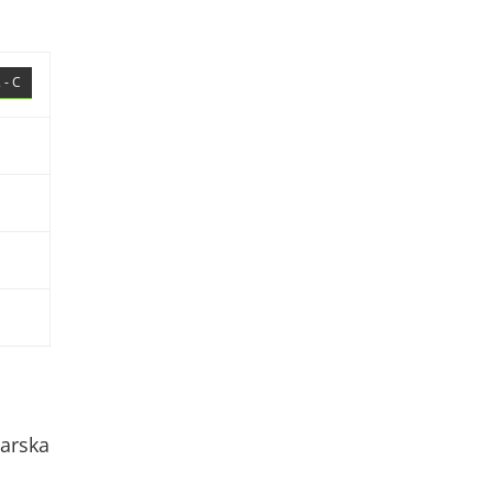
 - C
arska