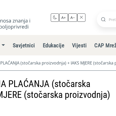
A+
A−
Pretraži
stranic
e
Savjetnici
Edukacije
Vijesti
CAP Mre
ĆANJA (stočarska proizvodnja) + IAKS MJERE (stočarska p
 PLAĆANJA (stočarska
MJERE (stočarska proizvodnja)