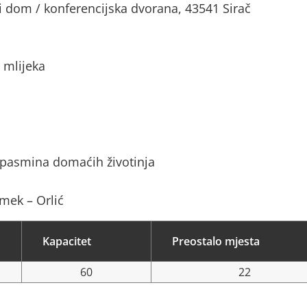
i dom / konferencijska dvorana, 43541 Sirač
 mlijeka
 pasmina domaćih životinja
imek – Orlić
Kapacitet
Preostalo mjesta
60
22