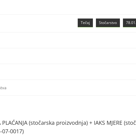
Tečaj
Stočarstvo
78.01.
stva
AĆANJA (stočarska proizvodnja) + IAKS MJERE (stoč
6-07-0017)