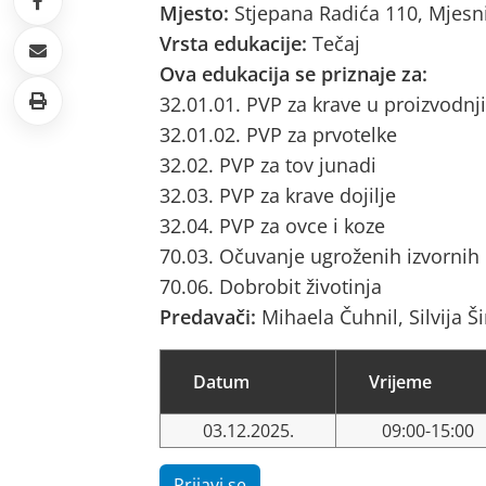
Mjesto:
Stjepana Radića 110, Mjesn
Vrsta edukacije:
Tečaj
Ova edukacija se priznaje za:
32.01.01. PVP za krave u proizvodnji
32.01.02. PVP za prvotelke
32.02. PVP za tov junadi
32.03. PVP za krave dojilje
32.04. PVP za ovce i koze
70.03. Očuvanje ugroženih izvornih
70.06. Dobrobit životinja
Predavači:
Mihaela Čuhnil, Silvija Š
Datum
Vrijeme
03.12.2025.
09:00-15:00
Prijavi se