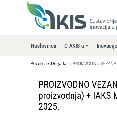
Naslovnica
O AKIS-u
Inovacij
Početna
»
Događaji
»
PROIZVODNO VEZANA PLA
PROIZVODNO VEZANA
proizvodnja) + IAKS 
2025.