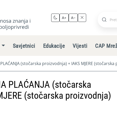
A+
A−
Pretraži
stranic
e
Savjetnici
Edukacije
Vijesti
CAP Mre
ĆANJA (stočarska proizvodnja) + IAKS MJERE (stočarska p
 PLAĆANJA (stočarska
MJERE (stočarska proizvodnja)