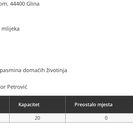
 Dom, 44400 Glina
 mlijeka
 pasmina domaćih životinja
gor Petrović
Kapacitet
Preostalo mjesta
20
0