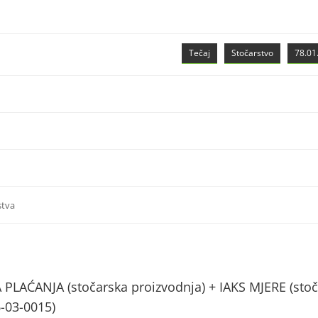
Tečaj
Stočarstvo
78.01.
stva
AĆANJA (stočarska proizvodnja) + IAKS MJERE (stoč
6-03-0015)