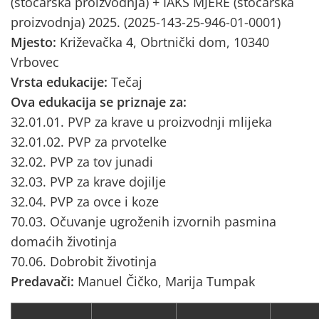
(stočarska proizvodnja) + IAKS MJERE (stočarska
proizvodnja) 2025. (2025-143-25-946-01-0001)
Mjesto:
Križevačka 4, Obrtnički dom, 10340
Vrbovec
Vrsta edukacije:
Tečaj
Ova edukacija se priznaje za:
32.01.01. PVP za krave u proizvodnji mlijeka
32.01.02. PVP za prvotelke
32.02. PVP za tov junadi
32.03. PVP za krave dojilje
32.04. PVP za ovce i koze
70.03. Očuvanje ugroženih izvornih pasmina
domaćih životinja
70.06. Dobrobit životinja
Predavači:
Manuel Čičko, Marija Tumpak