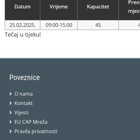
Preo
Datum
Vrijeme
Kapacitet
mjes
25.02.2025.
09:00-15:00
45
Tečaj u tijeku!
Poveznice
O nama
Kontakt
Vijesti
EU CAP Mreža
Pravila privatnosti