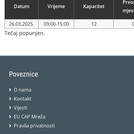
Preo
Datum
Vrijeme
Kapacitet
mjes
26.03.2025.
09:00-15:00
12
Tečaj popunjen.
Poveznice
O nama
Kontakt
Vijesti
EU CAP Mreža
Pravila privatnosti