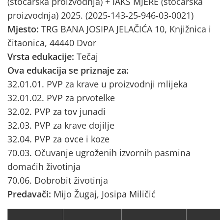
(stočarska proizvodnja) + IAKS MJERE (stočarska
proizvodnja) 2025. (2025-143-25-946-03-0021)
Mjesto:
TRG BANA JOSIPA JELAČIĆA 10, Knjižnica i
čitaonica, 44440 Dvor
Vrsta edukacije:
Tečaj
Ova edukacija se priznaje za:
32.01.01. PVP za krave u proizvodnji mlijeka
32.01.02. PVP za prvotelke
32.02. PVP za tov junadi
32.03. PVP za krave dojilje
32.04. PVP za ovce i koze
70.03. Očuvanje ugroženih izvornih pasmina
domaćih životinja
70.06. Dobrobit životinja
Predavači:
Mijo Žugaj, Josipa Miličić