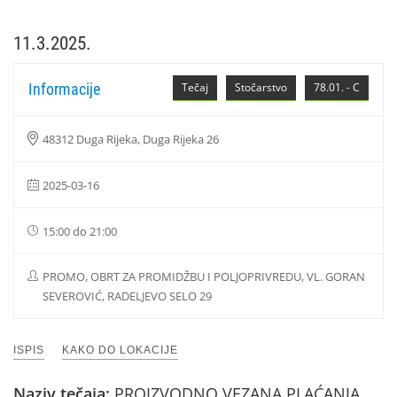
11.3.2025.
Informacije
Tečaj
Stočarstvo
78.01. - C
48312 Duga Rijeka, Duga Rijeka 26
2025-03-16
15:00 do 21:00
PROMO, OBRT ZA PROMIDŽBU I POLJOPRIVREDU, VL. GORAN
SEVEROVIĆ, RADELJEVO SELO 29
ISPIS
KAKO DO LOKACIJE
Naziv tečaja:
PROIZVODNO VEZANA PLAĆANJA