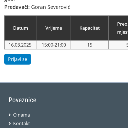
Predavači:
Goran Severović
Preo
Datum
Vrijeme
Kapacitet
mjes
16.03.2025.
15:00-21:00
15
Prijavi se
Poveznice
O nama
Kontakt