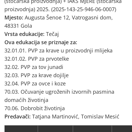
(stočarska proizvodnja) + IAKS MJERE (stočarska
proizvodnja) 2025. (2025-143-25-946-06-0007)
Mjesto:
Augusta Šenoe 12, Vatrogasni dom,
48331 Gola
Vrsta edukacije:
Tečaj
Ova edukacija se priznaje za:
32.01.01. PVP za krave u proizvodnji mlijeka
32.01.02. PVP za prvotelke
32.02. PVP za tov junadi
32.03. PVP za krave dojilje
32.04. PVP za ovce i koze
70.03. Očuvanje ugroženih izvornih pasmina
domaćih životinja
70.06. Dobrobit životinja
Predavači:
Tatjana Martinović, Tomislav Mesić