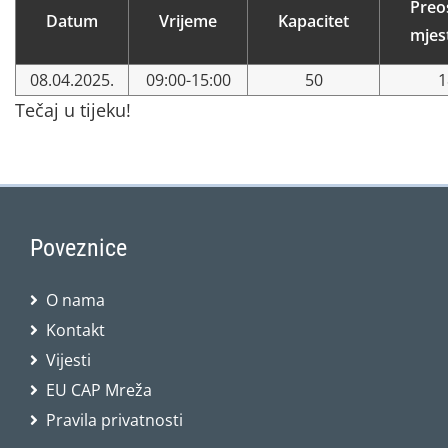
Preo
Datum
Vrijeme
Kapacitet
mjes
08.04.2025.
09:00-15:00
50
1
Tečaj u tijeku!
Poveznice
O nama
Kontakt
Vijesti
EU CAP Mreža
Pravila privatnosti