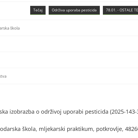
Tečaj
Održiva uporaba pesticida
78.01. - OSTALE 
arska škola
stva
ka izobrazba o održivoj uporabi pesticida (2025-143-
darska škola, mljekarski praktikum, potkrovlje, 4826