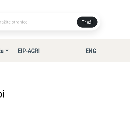
Traži
e
ža
EIP-AGRI
ENG
bi