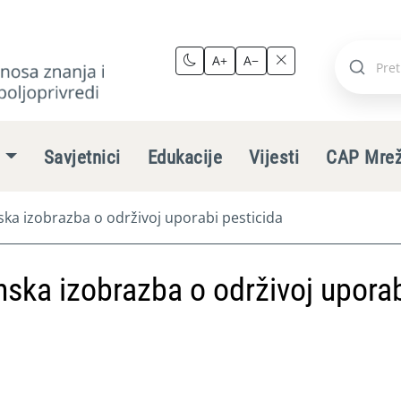
A+
A−
Pretraži
stranic
e
Savjetnici
Edukacije
Vijesti
CAP Mre
ka izobrazba o održivoj uporabi pesticida
ska izobrazba o održivoj upora