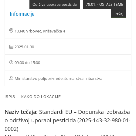
Održiva uporaba pesticida
78.01. - OSTALE TEME
Informacije
Tečaj
10340 Vrbovec, Križevačka 4
2025-01-30
09:00 do 15:00
Ministarstvo poljoprivrede, šumarstva i ribarstva
ISPIS
KAKO DO LOKACIJE
Naziv tečaja:
Standardi EU – Dopunska izobrazba
o održivoj uporabi pesticida (2025-143-32-980-01-
0002)