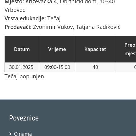
Mjesto:
Križevačka 4, Obrtnički dom, 10340
Vrbovec
Vrsta edukacije:
Tečaj
Predavači:
Zvonimir Vukov, Tatjana Radiković
Preo
Datum
Vrijeme
Kapacitet
mjes
30.01.2025.
09:00-15:00
40
Tečaj popunjen.
Poveznice
O nama