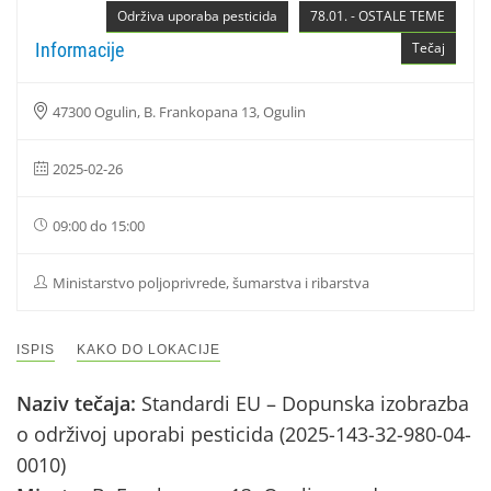
Održiva uporaba pesticida
78.01. - OSTALE TEME
Informacije
Tečaj
47300 Ogulin, B. Frankopana 13, Ogulin
2025-02-26
09:00 do 15:00
Ministarstvo poljoprivrede, šumarstva i ribarstva
ISPIS
KAKO DO LOKACIJE
Naziv tečaja:
Standardi EU – Dopunska izobrazba
o održivoj uporabi pesticida (2025-143-32-980-04-
0010)