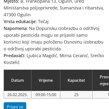
Mjesto:
B. Frankopana 13, Ogulin, ured
Ministarstva poljoprivrede, šumarstva i ribarstva,
47300 Ogulin
Vrsta edukacije:
Tečaj
Napomena:
Na Dopunsku izobrazbu o održivoj
uporabi pesticida mogu se prijaviti samo
korisnici koji imaju položenu Osnovnu izobrazbu
o održivoj uporabi pesticida
Predavači:
Ljubica Magdić, Mirna Ceranić, Srećko
Kostelić
Preo
Datum
Vrijeme
Kapacitet
mjes
26.02.2025.
09:00-15:00
25
Prijavi se