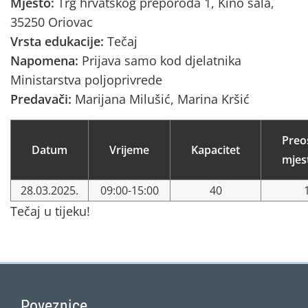
Mjesto:
Trg hrvatskog preporoda 1, Kino sala,
35250 Oriovac
Vrsta edukacije:
Tečaj
Napomena:
Prijava samo kod djelatnika
Ministarstva poljoprivrede
Predavači:
Marijana Milušić, Marina Kršić
Preo
Datum
Vrijeme
Kapacitet
mjes
28.03.2025.
09:00-15:00
40
Tečaj u tijeku!
Poveznice