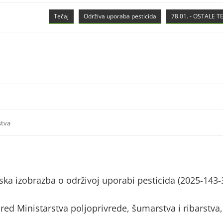
Tečaj
Održiva uporaba pesticida
78.01. - OSTALE 
stva
ka izobrazba o održivoj uporabi pesticida (2025-143-
red Ministarstva poljoprivrede, šumarstva i ribarstva,