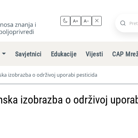
A+
A−
Pretraži
stranic
e
Savjetnici
Edukacije
Vijesti
CAP Mre
ka izobrazba o održivoj uporabi pesticida
ska izobrazba o održivoj upora