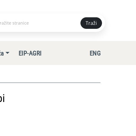
Traži
e
ža
EIP-AGRI
ENG
bi