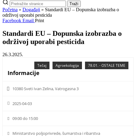
Pretraži
Traži
stranice
Početna
»
Događaji
»
Standardi EU – Dopunska izobrazba o
održivoj uporabi pesticida
Facebook
Email
Print
Standardi EU – Dopunska izobrazba o
održivoj uporabi pesticida
26.3.2025.
Tečaj
Agroekologija
78.01. - OSTALE TEME
Informacije
10380 Sveti Ivan Zelina, Vatrogasna 3
2025-04-03
09:00 do 15:00
Ministarstvo poljoprivrede, šumarstva i ribarstva