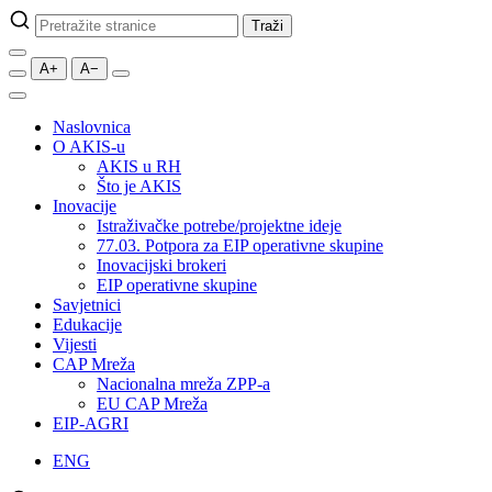
Pretraži
Traži
stranice
A+
A−
Naslovnica
O AKIS-u
AKIS u RH
Što je AKIS
Inovacije
Istraživačke potrebe/projektne ideje
77.03. Potpora za EIP operativne skupine
Inovacijski brokeri
EIP operativne skupine
Savjetnici
Edukacije
Vijesti
CAP Mreža
Nacionalna mreža ZPP-a
EU CAP Mreža
EIP-AGRI
ENG