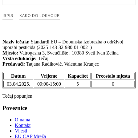
ISPIS
KAKO DO LOKACIJE
Naziv tečaja:
Standardi EU – Dopunska izobrazba o održivoj
uporabi pesticida (2025-143-32-980-01-0021)
Mjesto:
Vatrogasna 3, Sveučilište , 10380 Sveti Ivan Zelina
Vrsta edukacije:
Tečaj
Predavači:
Tatjana Radiković, Valentina Kranjec
Datum
Vrijeme
Kapacitet
Preostalo mjesta
03.04.2025.
09:00-15:00
5
0
Tečaj popunjen.
Poveznice
O nama
Kontakt
Vijesti
EU CAP Mreža