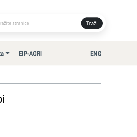
Traži
e
ža
EIP-AGRI
ENG
bi