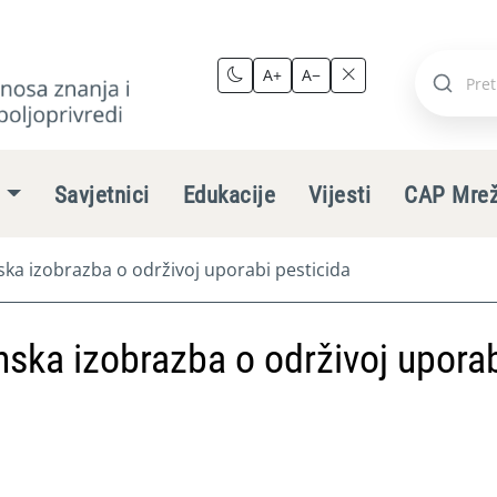
A+
A−
Pretraži
stranic
e
Savjetnici
Edukacije
Vijesti
CAP Mre
ka izobrazba o održivoj uporabi pesticida
ska izobrazba o održivoj upora