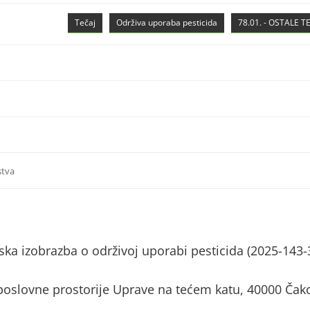
Tečaj
Održiva uporaba pesticida
78.01. - OSTALE 
stva
ka izobrazba o održivoj uporabi pesticida (2025-143-
poslovne prostorije Uprave na tećem katu, 40000 Čak