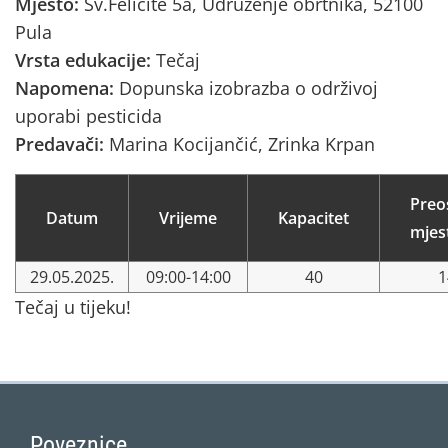
Mjesto:
Sv.Felicite 5a, Udruženje obrtnika, 52100
Pula
Vrsta edukacije:
Tečaj
Napomena:
Dopunska izobrazba o održivoj
uporabi pesticida
Predavači:
Marina Kocijančić, Zrinka Krpan
Preo
Datum
Vrijeme
Kapacitet
mjes
29.05.2025.
09:00-14:00
40
1
Tečaj u tijeku!
Poveznice