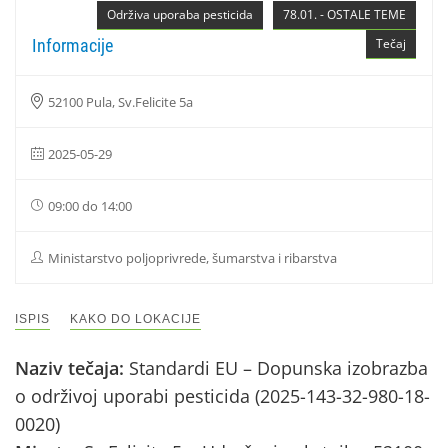
Održiva uporaba pesticida
78.01. - OSTALE TEME
Informacije
Tečaj
52100 Pula, Sv.Felicite 5a
2025-05-29
09:00 do 14:00
Ministarstvo poljoprivrede, šumarstva i ribarstva
ISPIS
KAKO DO LOKACIJE
Naziv tečaja:
Standardi EU – Dopunska izobrazba
o održivoj uporabi pesticida (2025-143-32-980-18-
0020)