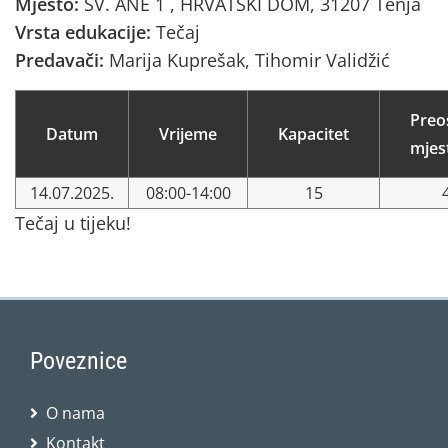
Mjesto:
SV. ANE 1 , HRVATSKI DOM, 31207 Tenja
Vrsta edukacije:
Tečaj
Predavači:
Marija Kuprešak, Tihomir Validžić
Preo
Datum
Vrijeme
Kapacitet
mjes
14.07.2025.
08:00-14:00
15
Tečaj u tijeku!
Poveznice
O nama
Kontakt