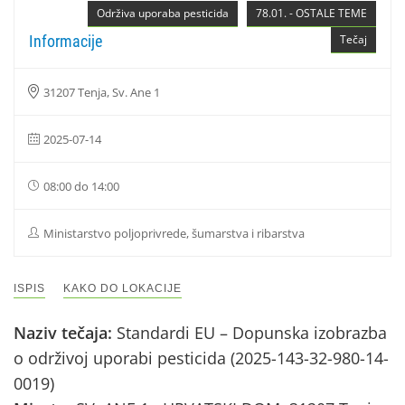
Održiva uporaba pesticida
78.01. - OSTALE TEME
Informacije
Tečaj
31207 Tenja, Sv. Ane 1
2025-07-14
08:00 do 14:00
Ministarstvo poljoprivrede, šumarstva i ribarstva
ISPIS
KAKO DO LOKACIJE
Naziv tečaja:
Standardi EU – Dopunska izobrazba
o održivoj uporabi pesticida (2025-143-32-980-14-
0019)