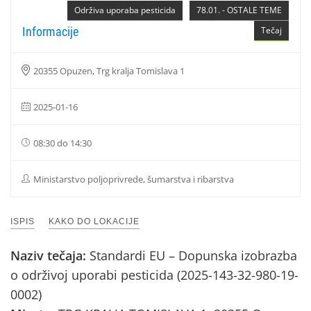
Održiva uporaba pesticida
78.01. - OSTALE TEME
Informacije
Tečaj
20355 Opuzen, Trg kralja Tomislava 1
2025-01-16
08:30 do 14:30
Ministarstvo poljoprivrede, šumarstva i ribarstva
ISPIS
KAKO DO LOKACIJE
Naziv tečaja:
Standardi EU – Dopunska izobrazba
o održivoj uporabi pesticida (2025-143-32-980-19-
0002)