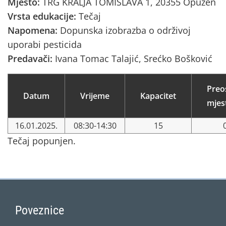
Mjesto:
TRG KRALJA TOMISLAVA 1, 20355 Opuzen
Vrsta edukacije:
Tečaj
Napomena:
Dopunska izobrazba o održivoj
uporabi pesticida
Predavači:
Ivana Tomac Talajić, Srećko Bošković
Preo
Datum
Vrijeme
Kapacitet
mjes
16.01.2025.
08:30-14:30
15
Tečaj popunjen.
Poveznice