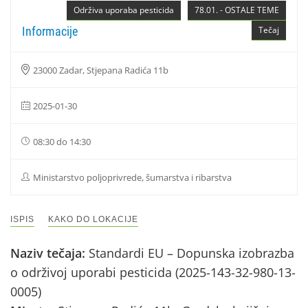
Održiva uporaba pesticida
78.01. - OSTALE TEME
Informacije
Tečaj
23000 Zadar, Stjepana Radića 11b
2025-01-30
08:30 do 14:30
Ministarstvo poljoprivrede, šumarstva i ribarstva
ISPIS
KAKO DO LOKACIJE
Naziv tečaja:
Standardi EU – Dopunska izobrazba
o održivoj uporabi pesticida (2025-143-32-980-13-
0005)