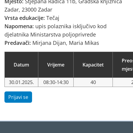
Mjesto:
Stjepana Radića 11b, Gradska knjižnica
Zadar, 23000 Zadar
Vrsta edukacije:
Tečaj
Napomena:
upis polaznika isključivo kod
djelatnika Ministarstva poljoprivrede
Predavači:
Mirjana Dijan, Maria Mikas
Preo
Datum
Vrijeme
Kapacitet
mjes
30.01.2025.
08:30-14:30
40
Prijavi se