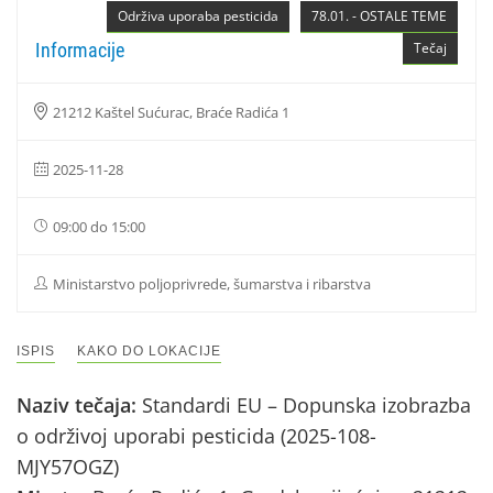
Održiva uporaba pesticida
78.01. - OSTALE TEME
Informacije
Tečaj
21212 Kaštel Sućurac, Braće Radića 1
2025-11-28
09:00 do 15:00
Ministarstvo poljoprivrede, šumarstva i ribarstva
ISPIS
KAKO DO LOKACIJE
Naziv tečaja:
Standardi EU – Dopunska izobrazba
o održivoj uporabi pesticida (2025-108-
MJY57OGZ)