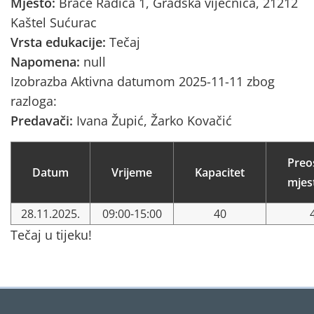
Mjesto:
Braće Radića 1, Gradska vijećnica, 21212
Kaštel Sućurac
Vrsta edukacije:
Tečaj
Napomena:
null
Izobrazba Aktivna datumom 2025-11-11 zbog
razloga:
Predavači:
Ivana Župić, Žarko Kovačić
Preo
Datum
Vrijeme
Kapacitet
mjes
28.11.2025.
09:00-15:00
40
Tečaj u tijeku!