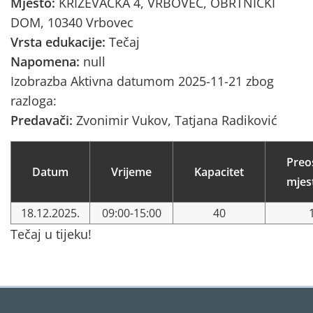
Mjesto:
KRIŽEVAČKA 4, VRBOVEC, OBRTNIČKI
DOM, 10340 Vrbovec
Vrsta edukacije:
Tečaj
Napomena:
null
Izobrazba Aktivna datumom 2025-11-21 zbog
razloga:
Predavači:
Zvonimir Vukov, Tatjana Radiković
Preo
Datum
Vrijeme
Kapacitet
mjes
18.12.2025.
09:00-15:00
40
Tečaj u tijeku!