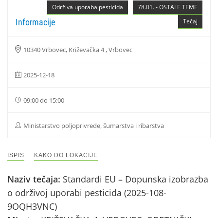
Održiva uporaba pesticida
78.01. - OSTALE TEME
Informacije
Tečaj
10340 Vrbovec, Križevačka 4 , Vrbovec
2025-12-18
09:00 do 15:00
Ministarstvo poljoprivrede, šumarstva i ribarstva
ISPIS
KAKO DO LOKACIJE
Naziv tečaja:
Standardi EU – Dopunska izobrazba
o održivoj uporabi pesticida (2025-108-
9OQH3VNC)