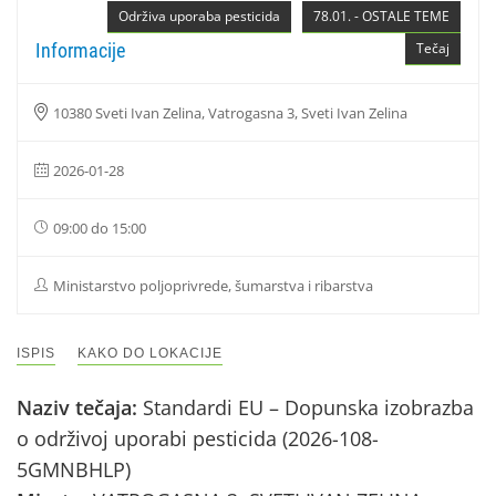
Održiva uporaba pesticida
78.01. - OSTALE TEME
Informacije
Tečaj
10380 Sveti Ivan Zelina, Vatrogasna 3, Sveti Ivan Zelina
2026-01-28
09:00 do 15:00
Ministarstvo poljoprivrede, šumarstva i ribarstva
ISPIS
KAKO DO LOKACIJE
Naziv tečaja:
Standardi EU – Dopunska izobrazba
o održivoj uporabi pesticida (2026-108-
5GMNBHLP)