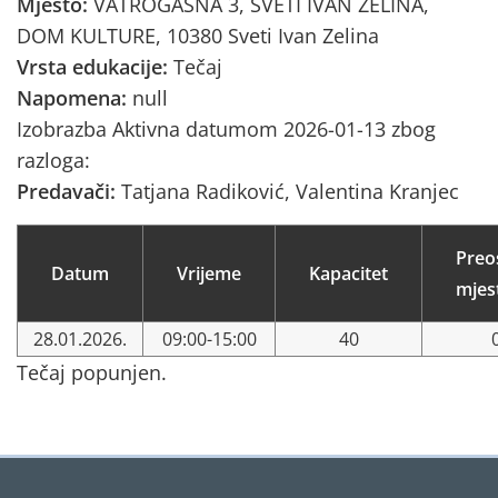
Mjesto:
VATROGASNA 3, SVETI IVAN ZELINA,
DOM KULTURE, 10380 Sveti Ivan Zelina
Vrsta edukacije:
Tečaj
Napomena:
null
Izobrazba Aktivna datumom 2026-01-13 zbog
razloga:
Predavači:
Tatjana Radiković, Valentina Kranjec
Preo
Datum
Vrijeme
Kapacitet
mjes
28.01.2026.
09:00-15:00
40
Tečaj popunjen.