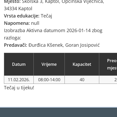
Mjesto:
Školska 3, Kaptol, Općinska Vijećnica,
34334 Kaptol
Vrsta edukacije:
Tečaj
Napomena:
null
Izobrazba Aktivna datumom 2026-01-14 zbog
razloga:
Predavači:
Đurđica Kšenek, Goran Josipović
Preo
Datum
Vrijeme
Kapacitet
mjes
11.02.2026.
08:00-14:00
40
2
Tečaj u tijeku!