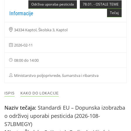
Održiva uporaba pesticida
78.01. - OSTALE TEME
Informacije
Tečaj
34334 Kaptol, Školska 3, Kaptol
2026-02-11
08:00 do 14:00
Ministarstvo poljoprivrede, šumarstva i ribarstva
ISPIS
KAKO DO LOKACIJE
Naziv tečaja:
Standardi EU – Dopunska izobrazba
o održivoj uporabi pesticida (2026-108-
S7LBMEGY)