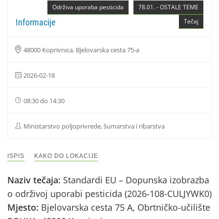
Održiva uporaba pesticida
78.01. - OSTALE TEME
Informacije
Tečaj
48000 Koprivnica, Bjelovarska cesta 75-a
2026-02-18
08:30 do 14:30
Ministarstvo poljoprivrede, šumarstva i ribarstva
ISPIS
KAKO DO LOKACIJE
Naziv tečaja:
Standardi EU – Dopunska izobrazba
o održivoj uporabi pesticida (2026-108-CULJYWK0)
Mjesto:
Bjelovarska cesta 75 A, Obrtničko-učilište