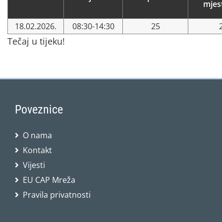
mjes
18.02.2026.
08:30-14:30
25
Tečaj u tijeku!
Poveznice
O nama
Kontakt
Vijesti
EU CAP Mreža
Pravila privatnosti