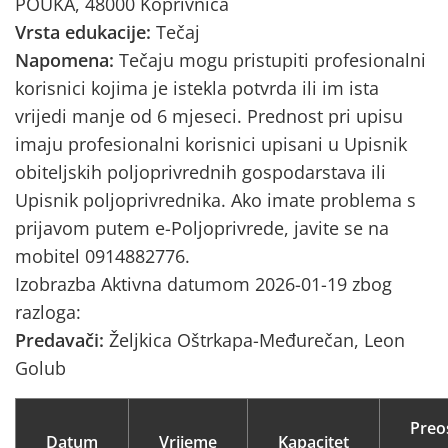
POUKA, 48000 Koprivnica
Vrsta edukacije:
Tečaj
Napomena:
Tečaju mogu pristupiti profesionalni
korisnici kojima je istekla potvrda ili im ista
vrijedi manje od 6 mjeseci. Prednost pri upisu
imaju profesionalni korisnici upisani u Upisnik
obiteljskih poljoprivrednih gospodarstava ili
Upisnik poljoprivrednika. Ako imate problema s
prijavom putem e-Poljoprivrede, javite se na
mobitel 0914882776.
Izobrazba Aktivna datumom 2026-01-19 zbog
razloga:
Predavači:
Željkica Oštrkapa-Međurečan, Leon
Golub
Preo
Datum
Vrijeme
Kapacitet