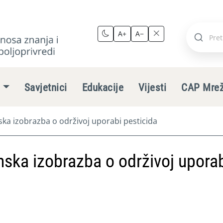
A+
A−
Pretraži
stranic
e
Savjetnici
Edukacije
Vijesti
CAP Mre
ka izobrazba o održivoj uporabi pesticida
ska izobrazba o održivoj upora