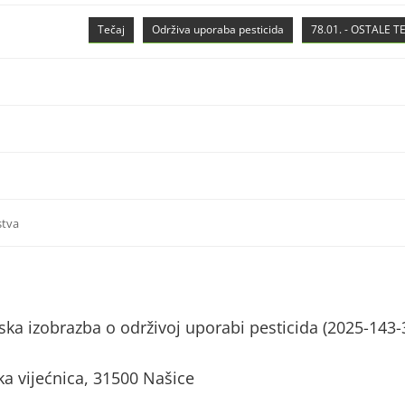
Tečaj
Održiva uporaba pesticida
78.01. - OSTALE 
stva
ka izobrazba o održivoj uporabi pesticida (2025-143-
 vijećnica, 31500 Našice