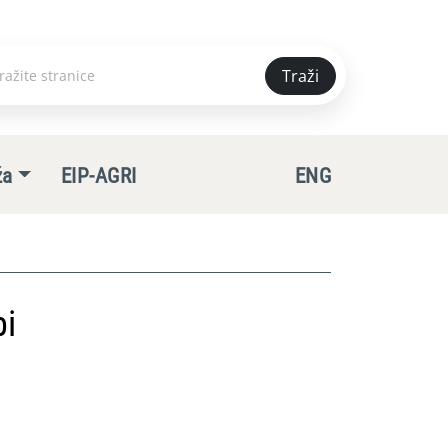
Traži
e
ža
EIP-AGRI
ENG
bi