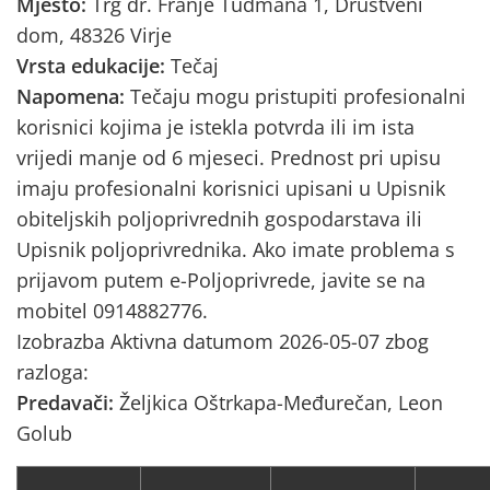
Mjesto:
Trg dr. Franje Tuđmana 1, Društveni
dom, 48326 Virje
Vrsta edukacije:
Tečaj
Napomena:
Tečaju mogu pristupiti profesionalni
korisnici kojima je istekla potvrda ili im ista
vrijedi manje od 6 mjeseci. Prednost pri upisu
imaju profesionalni korisnici upisani u Upisnik
obiteljskih poljoprivrednih gospodarstava ili
Upisnik poljoprivrednika. Ako imate problema s
prijavom putem e-Poljoprivrede, javite se na
mobitel 0914882776.
Izobrazba Aktivna datumom 2026-05-07 zbog
razloga:
Predavači:
Željkica Oštrkapa-Međurečan, Leon
Golub