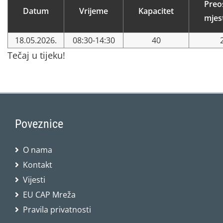
Preo
Datum
Vrijeme
Kapacitet
mjes
18.05.2026.
08:30-14:30
40
Tečaj u tijeku!
Poveznice
O nama
Kontakt
Vijesti
EU CAP Mreža
Pravila privatnosti