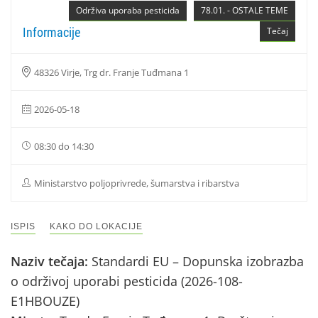
Održiva uporaba pesticida
78.01. - OSTALE TEME
Informacije
Tečaj
48326 Virje, Trg dr. Franje Tuđmana 1
2026-05-18
08:30 do 14:30
Ministarstvo poljoprivrede, šumarstva i ribarstva
ISPIS
KAKO DO LOKACIJE
Naziv tečaja:
Standardi EU – Dopunska izobrazba
o održivoj uporabi pesticida (2026-108-
E1HBOUZE)