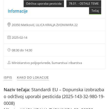
Održiva uporaba pesticida
78.01. - OSTALE TEME
Informacije
Tečaj
20350 Metković, ULICA KRALJA ZVONIMIRA 22
2025-02-14
08:30 do 14:30
Ministarstvo poljoprivrede, šumarstva i ribarstva
ISPIS
KAKO DO LOKACIJE
Naziv tečaja:
Standardi EU – Dopunska izobrazba
o održivoj uporabi pesticida (2025-143-32-980-19-
0008)