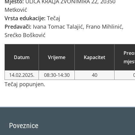
Mjesto:
ULICA KRALJA ZVONIMIRA 22, 20350
Metković
Vrsta edukacije:
Tečaj
Predavači:
Ivana Tomac Talajić, Frano Mihlinić,
Srećko Bošković
Preo
Datum
Vrijeme
Kapacitet
mjes
14.02.2025.
08:30-14:30
40
Tečaj popunjen.
Poveznice